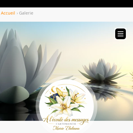
Yozenco.com
Accueil
›
Galerie