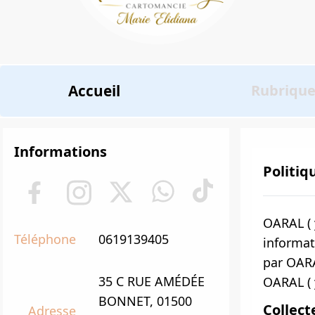
Accueil
Rubriqu
Informations
Politiq
OARAL ( 
Téléphone
0619139405
informat
par OARA
35 C RUE AMÉDÉE
OARAL ( 
BONNET, 01500
Collect
Adresse