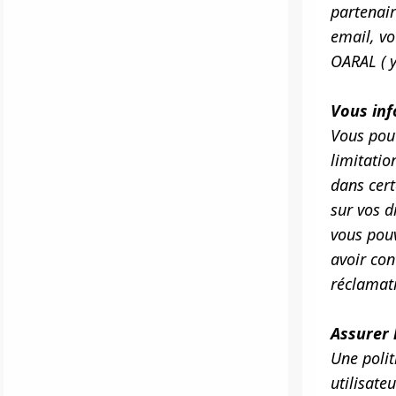
partenair
email, vo
OARAL ( y
Vous info
Vous pouv
limitatio
dans cert
sur vos d
vous pou
avoir con
réclamati
Assurer 
Une polit
utilisate