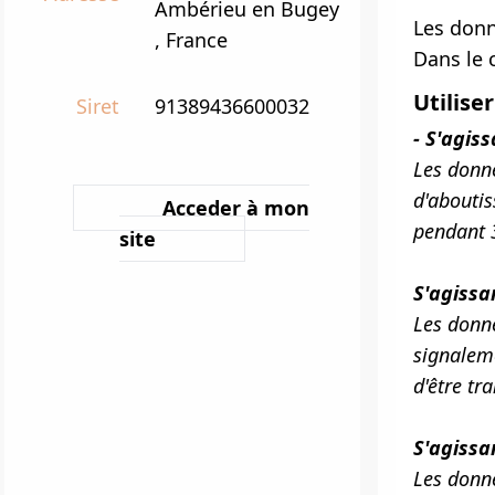
Ambérieu en Bugey
Les donn
, France
Dans le 
Utilise
Siret
91389436600032
- S'agis
Les donn
d'aboutis
Acceder à mon
pendant 
site
S'agissa
Les donn
signaleme
d'être tr
S'agissa
Les donné