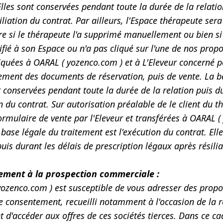
Elles sont conservées pendant toute la durée de la relatio
iliation du contrat. Par ailleurs, l'Espace thérapeute se
ire si le thérapeute l'a supprimé manuellement ou bien si
ifié à son Espace ou n'a pas cliqué sur l'une de nos prop
ées à OARAL ( yozenco.com ) et à L'Eleveur concerné po
sement des documents de réservation, puis de vente. La ba
t conservées pendant toute la durée de la relation puis d
on du contrat. Sur autorisation préalable de le client du 
ormulaire de vente par l'Eleveur et transférées à OARAL (
 base légale du traitement est l'exécution du contrat. El
puis durant les délais de prescription légaux après résili
ment à la prospection commerciale :
yozenco.com ) est susceptible de vous adresser des pro
e consentement, recueilli notamment à l'occasion de la
 d'accéder aux offres de ces sociétés tierces. Dans ce c