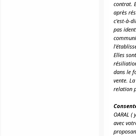
contrat. 
après rés
c'est-à-d
pas ident
communiqu
l'établis
Elles son
résiliati
dans le f
vente. La
relation 
Consente
OARAL ( 
avec votr
proposant